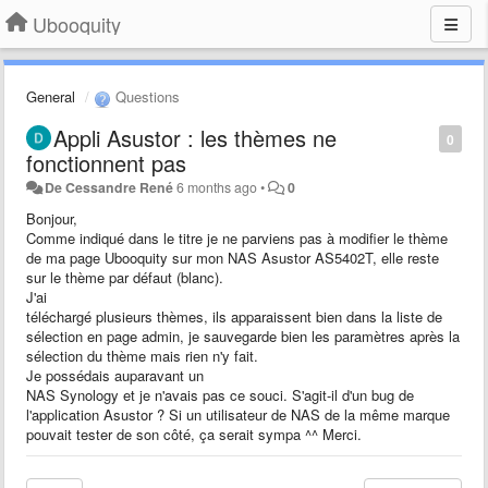
Ubooquity
General
Questions
Appli Asustor : les thèmes ne
0
fonctionnent pas
De Cessandre René
6 months ago
•
0
Bonjour,
Comme indiqué dans le titre je ne parviens pas à modifier le thème
de ma page Ubooquity sur mon NAS Asustor AS5402T, elle reste
sur le thème par défaut (blanc).
J'ai
téléchargé plusieurs thèmes, ils apparaissent bien dans la liste de
sélection en page admin, je sauvegarde bien les paramètres après la
sélection du thème mais rien n'y fait.
Je possédais auparavant un
NAS Synology et je n'avais pas ce souci. S'agit-il d'un bug de
l'application Asustor ? Si un utilisateur de NAS de la même marque
pouvait tester de son côté, ça serait sympa ^^ Merci.